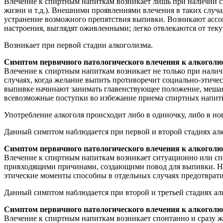
Влечение к спиртным напиткам возникает лишь при наличии с
жизни и т.д.). Внешними проявлениями влечения в таких случа
устранение возможного препятствия выпивки. Возникают асс
настроения, выглядят оживленными; легко отвлекаются от тек
Возникает при первой стадии алкоголизма.
Симптом первичного патологического влечения к алкоголю
Влечение к спиртным напиткам возникает не только при налич
случаях, когда желание выпить противоречит социально-этичес
выпивке начинают занимать главенствующее положение, мешая
всевозможные поступки во избежание приема спиртных напит
Употребление алкоголя происходит либо в одиночку, либо в но
Данный симптом наблюдается при первой и второй стадиях алк
Симптом первичного патологического влечения к алкоголю
Влечение к спиртным напиткам возникает ситуационно или спо
привходящими причинами, создающими повод для выпивки. Не
этические моменты способны в отдельных случаях предотврати
Данный симптом наблюдается при второй и третьей стадиях ал
Симптом первичного патологического влечения к алкоголю 
Влечение к спиртным напиткам возникает спонтанно и сразу ж