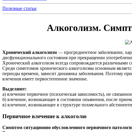
Полезные статьи
Алкоголизм. Симпт
Хронический алкоголизм
— прогредиентное заболевание, хар
дисфункционального состояния при прекращении употребления
Хронический алкоголизм всегда сопровождается различными со
Среди симптомов хронического алкоголизма основным является
периоды времени, зависит динамика заболевания. Поэтому при
влечения имеет первостепенное значение.
Выделяют:
а) влечение первичное (психическая зависимость), не связанн
б) влечение, возникающее в состоянии опьянения, после приема
в) влечение, возникающее в структуре похмельного абстинен
Первичное влечение к алкоголю
Симптом ситуационно обусловленного первичного патологич