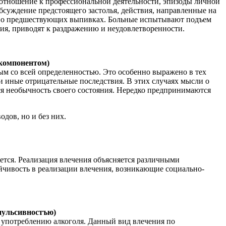
отношение к профессиональной деятельности, эпизоды личной
бсуждение предстоящего застолья, действия, направленные на
и о предшествующих выпивках. Больные испытывают подъем
ия, приводят к раздражению и неудовлетворенности.
 компонентом)
ым со всей определенностью. Это особенно выражено в тех
ли иные отрицательные последствия. В этих случаях мысли о
я необычность своего состояния. Нередко предпринимаются
дов, но и без них.
тся. Реализация влечения объясняется различными
ивость в реализации влечения, возникающие социально-
пульсивностъю)
у употреблению алкоголя. Данный вид влечения по