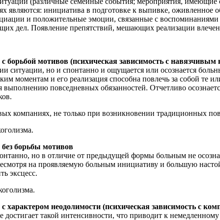
итуации (различные семейные события; мероприятия, имеющие 
ях являются: инициатива в подготовке к выпивке, оживленное о
оциации и положительные эмоции, связанные с воспоминаниям
ущих дел. Появление препятствий, мешающих реализации влечен
 с борьбой мотивов (психическая зависимость с навязчивым
ии ситуации, но и спонтанно и ощущается или осознается больн
ким моментам и его реализация способна повлечь за собой те и
 выполнению повседневных обязанностей. Отчетливо осознаетс
ков.
вых компаниях, не только при возникновении традиционных пово
оголизма.
 без борьбы мотивов
нтанно, но в отличие от предыдущей формы больным не осознае
смотря на проявляемую больным инициативу и большую настойч
ть эксцесс.
коголизма.
с характером неодолимости (психическая зависимость с ком
е достигает такой интенсивности, что приводит к немедленном