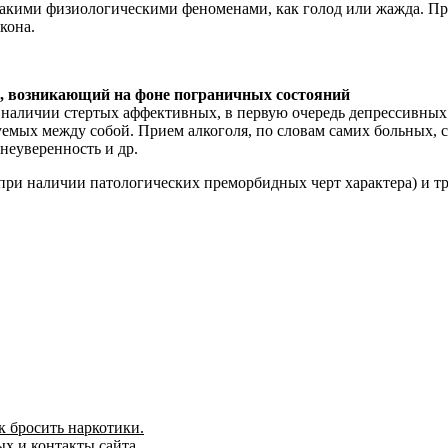
такими физиологическими феноменами, как голод или жажда. П
кона.
, возникающий на фоне пограничных состояний
 наличии стертых аффективных, в первую очередь депрессивных 
уемых между собой. Прием алкоголя, по словам самих больных,
 неуверенность и др.
(при наличии патологических преморбидных черт характера) и тр
ак бросить наркотики.
х и контакты сайта