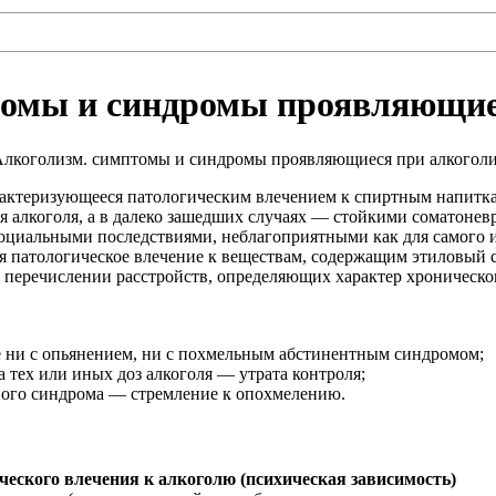
омы и синдромы проявляющие
актеризующееся патологическим влечением к спиртным напиткам
 алкоголя, а в далеко зашедших случаях — стойкими соматонев
циальными последствиями, неблагоприятными как для самого ин
 патологическое влечение к веществам, содержащим этиловый с
 перечислении расстройств, определяющих характер хроническог
ое ни с опьянением, ни с похмельным абстинентным синдромом;
 тех или иных доз алкоголя — утрата контроля;
тного синдрома — стремление к опохмелению.
еского влечения к алкоголю (психическая зависимость)