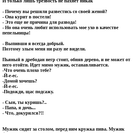
И только лишь трезвость не пахнет никак
- Почему вы решили развестись со своей женой?
- Она курит в постели!
- Это еще не причина для развода!
- Но она очень любит использовать мое ухо в качестве
пепельницы!
- Выпивши я всегда добрый.
Поэтому злым меня ни разу не видели.
Пьяный в дребодан негр стоит, обняв дерево, и не может от
него отойти. Идет мимо мужик, останавливается.
-Что очень плохо тебе?
-Й-е-ес.
-Домой хочешь?
-Й-е-ес.
-Подожди, щас подсажу.
- Сын, ты куришь?..
- Папа, я дочь...
- Что, докурился?!!
Мужик сидит за столом, перед ним кружка пива. Мужик