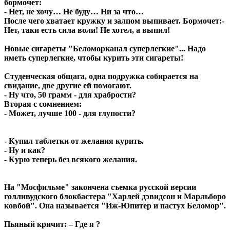
бормочет:
- Нет, не хочу… Не буду… Ни за что…
После чего хватает кружку и залпом выпивает. Бормочет:-
Нет, таки есть сила воли! Не хотел, а выпил!
Новые сигареты "Беломорканал суперлегкие"... Надо
иметь суперлегкие, чтобы курить эти сигареты!
Студенческая общага, одна подружка собирается на
свидание, две другие ей помогают.
- Ну что, 50 грамм - для храбрости?
Вторая с сомнением:
- Может, лучше 100 - для глупости?
- Купил таблетки от желания курить.
- Ну и как?
- Курю теперь без всякого желания.
На "Мосфильме" закончена съемка русской версии
голливудского блокбастера "Харлей дэвидсон и Марльборо
ковбой". Она называется "Иж-Юпитер и пастух Беломор".
Пьяный кричит: – Где я ?