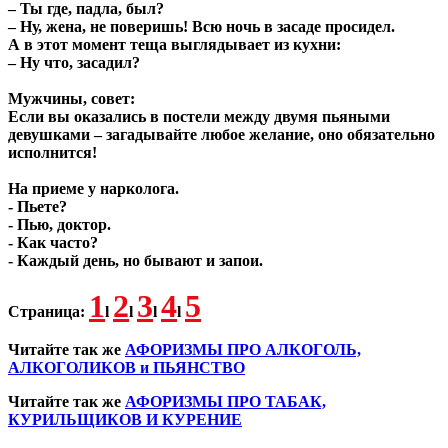
– Ты где, падла, был?
– Ну, жена, не поверишь! Всю ночь в засаде просидел.
А в этот момент теща выглядывает из кухни:
– Ну что, засадил?
Мужчины, совет:
Если вы оказались в постели между двумя пьяными
девушками – загадывайте любое желание, оно обязательно
исполнится!
Hа пpиеме у наpколога.
- Пьете?
- Пью, доктоp.
- Как часто?
- Каждый день, но бывают и запои.
1
2
3
4
5
Страница:
l
l
l
l
Читайте так же
АФОРИЗМЫ ПРО АЛКОГОЛЬ,
АЛКОГОЛИКОВ и ПЬЯНСТВО
Читайте так же
АФОРИЗМЫ ПРО ТАБАК,
КУРИЛЬЩИКОВ И КУРЕНИЕ