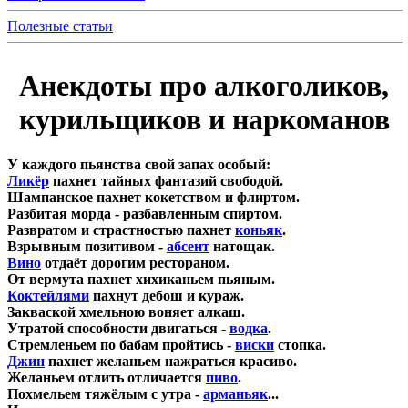
Полезные статьи
Анекдоты про алкоголиков,
курильщиков и наркоманов
У каждого пьянства свой запах особый:
Ликёр
пахнет тайных фантазий свободой.
Шампанское пахнет кокетством и флиртом.
Разбитая морда - разбавленным спиртом.
Развратом и страстностью пахнет
коньяк
.
Взрывным позитивом -
абсент
натощак.
Вино
отдаёт дорогим рестораном.
От вермута пахнет хихиканьем пьяным.
Коктейлями
пахнут дебош и кураж.
Закваской хмельною воняет алкаш.
Утратой способности двигаться -
водка
.
Стремленьем по бабам пройтись -
виски
стопка.
Джин
пахнет желаньем нажраться красиво.
Желаньем отлить отличается
пиво
.
Похмельем тяжёлым с утра -
арманьяк
...