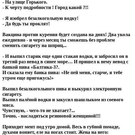
- На улице Горького.
- К черту подробности ! Город какой ?!!
- Я изобрел безалкогольную водку!
- Да будь ты проклят!
Вакцина против курения будет создана на днях! Два укола
ежедневно - и через месяц ты сможешь без проблем
сменить сигарету на шприц...
- И выпил старик еще один стакан водки, и забросил он в
третий раз невод в синее море… И пришел к нему невод с
банкой пива «Балтика-3?.
И сказала ему банка пива: «Не пей меня, старче, я тебе
утром еще пригожусь!»
Выпил безалкогольного пива и выкурил электронную
сигарету.
Выпил палёной водки и закусил шашлыком из соевого
мяса.
Чувствую, - чего-то не хватает?...
Точно, - насладиться резиновой женщиной!!!
Приходит мент под утро домой. Весь в губной помаде,
духами воняет, еле на ногах стоит. Жена на него: