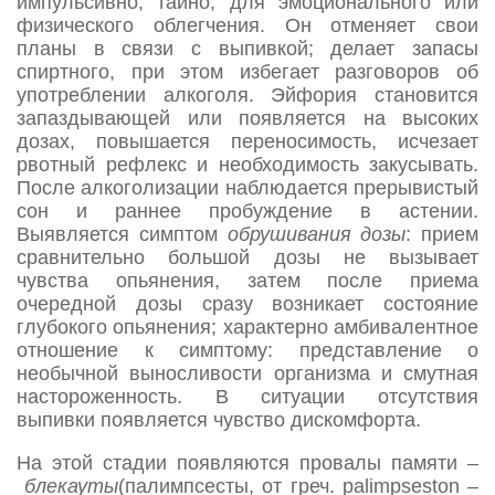
импульсивно, тайно, для эмоционального или
физического облегчения. Он отменяет свои
планы в связи с выпивкой; делает запасы
спиртного, при этом избегает разговоров об
употреблении алкоголя. Эйфория становится
запаздывающей или появляется на высоких
дозах, повышается переносимость, исчезает
рвотный рефлекс и необходимость закусывать.
После алкоголизации наблюдается прерывистый
сон и раннее пробуждение в астении.
Выявляется симптом
обрушивания дозы
: прием
сравнительно большой дозы не вызывает
чувства опьянения, затем после приема
очередной дозы сразу возникает состояние
глубокого опьянения; характерно амбивалентное
отношение к симптому: представление о
необычной выносливости организма и смутная
настороженность. В ситуации отсутствия
выпивки появляется чувство дискомфорта.
На этой стадии появляются провалы памяти –
блекауты
(палимпсесты, от греч. palimpseston –