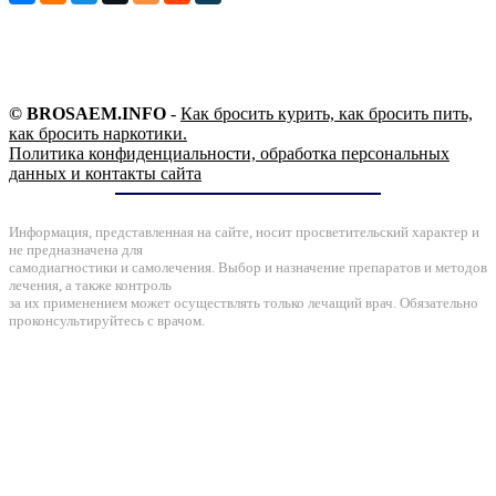
© BROSAEM.INFO
-
Как бросить курить, как бросить пить,
как бросить наркотики.
Политика конфиденциальности, обработка персональных
данных и контакты сайта
Информация, представленная на сайте, носит просветительский характер и
не предназначена для
самодиагностики и самолечения. Выбор и назначение препаратов и методов
лечения, а также контроль
за их применением может осуществлять только лечащий врач. Обязательно
проконсультируйтесь с врачом.