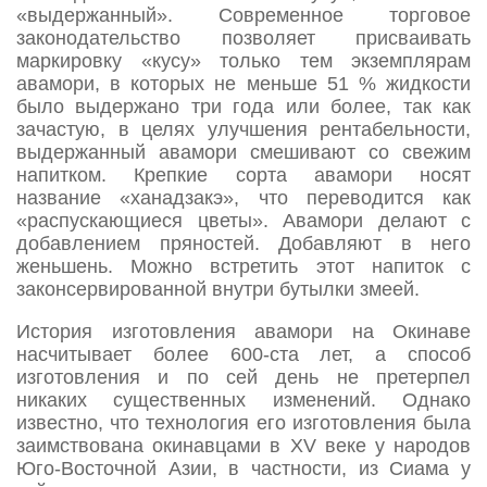
«выдержанный». Современное торговое
законодательство позволяет присваивать
маркировку «кусу» только тем экземплярам
авамори, в которых не меньше 51 % жидкости
было выдержано три года или более, так как
зачастую, в целях улучшения рентабельности,
выдержанный авамори смешивают со свежим
напитком. Крепкие сорта авамори носят
название «ханадзакэ», что переводится как
«распускающиеся цветы». Авамори делают с
добавлением пряностей. Добавляют в него
женьшень. Можно встретить этот напиток с
законсервированной внутри бутылки змеей.
История изготовления авамори на Окинаве
насчитывает более 600-ста лет, а способ
изготовления и по сей день не претерпел
никаких существенных изменений. Однако
известно, что технология его изготовления была
заимствована окинавцами в XV веке у народов
Юго-Восточной Азии, в частности, из Сиама у