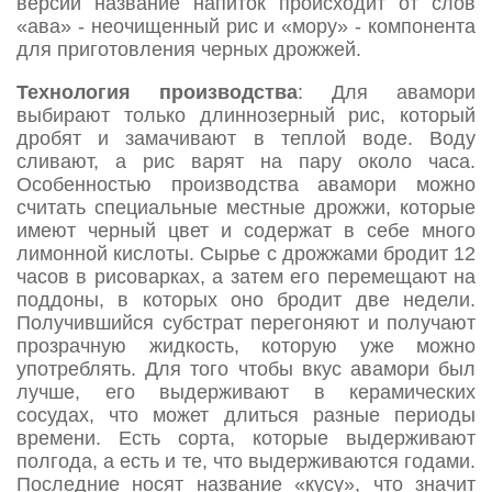
версии название напиток происходит от слов
«ава» - неочищенный рис и «мору» - компонента
для приготовления черных дрожжей.
Технология производства
: Для авамори
выбирают только длиннозерный рис, который
дробят и замачивают в теплой воде. Воду
сливают, а рис варят на пару около часа.
Особенностью производства авамори можно
считать специальные местные дрожжи, которые
имеют черный цвет и содержат в себе много
лимонной кислоты. Сырье с дрожжами бродит 12
часов в рисоварках, а затем его перемещают на
поддоны, в которых оно бродит две недели.
Получившийся субстрат перегоняют и получают
прозрачную жидкость, которую уже можно
употреблять. Для того чтобы вкус авамори был
лучше, его выдерживают в керамических
сосудах, что может длиться разные периоды
времени. Есть сорта, которые выдерживают
полгода, а есть и те, что выдерживаются годами.
Последние носят название «кусу», что значит