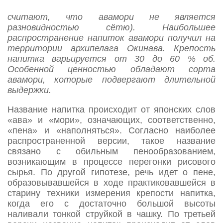
стоит путать авамори с
сётю
(эксперты
считают, что авамори не является
разновидностью сётю). Наибольшее
распространение напиток авамори получил на
территории архипелага Окинава. Крепость
напитка варьируется от 30 до 60 % об.
Особенной ценностью обладают сорта
авамори, которые подвергают длительной
выдержки.
Название напитка происходит от японских слов
«ава» и «мори», означающих, соответственно,
«пена» и «наполняться». Согласно наиболее
распространенной версии, такое название
связано с обильным пенообразованием,
возникающим в процессе перегонки рисового
сырья. По другой гипотезе, речь идет о пене,
образовывавшейся в ходе практиковавшейся в
старину техники измерения крепости напитка,
когда его с достаточно большой высоты
наливали тонкой струйкой в чашку. По третьей