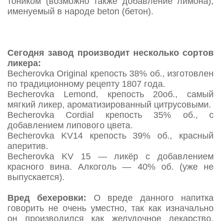
тоником (возможно также добавление лимона),
именуемый в народе beton (бетон).
Сегодня завод производит несколько сортов
ликера:
Becherovka Original крепость 38% об., изготовлен
по традиционному рецепту 1807 года.
Becherovka Lemond, крепость 20об., самый
мягкий ликер, ароматизированный цитрусовыми.
Becherovka Cordial крепость 35% об., с
добавлением липового цвета.
Becherovka KV14 крепость 39% об., красный
аперитив.
Becherovka KV 15 — ликёр с добавлением
красного вина. Алкоголь — 40% об. (уже не
выпускается).
Вред бехеровки:
О вреде данного напитка
говорить не очень уместно, так как изначально
он производился как желудочное лекарство.