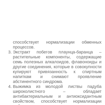
Экстракт корневища любистока – обладает
гепапротекторным, дизурическим
(мочегонным), очищающим эффектом.
Регулярное потребление этого компонента
помогает восстановить функции печени и
мочевыводящих путей, снимает отеки,
нормализует работу сердечно-сосудистой
системы и желудочно-кишечного тракта,
способствует нормализации обменных
процессов.
Экстракт побегов плаунца-баранца –
растительные компоненты, содержащие
семь полезных алкалоидов, флавоноиды и
другие соединения, которые в совокупности
купируют привязанность к спиртным
напиткам и снимают проявление
абстинентного синдрома.
Выжимка из молодой листвы падуба
широколистного – обладает
антибактериальным и антиоксидантным
свойством, способствует нормализации