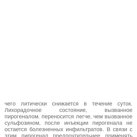
вызывающее при внутривенном введении
кролику определенной массы тела повышение
температуры на 0,6°С и более. Препарат
выпускается в ампулах с содержанием в 1 мл.
изотонического раствора хлорида натрия 100,
250, 500 и 1000 МПД пирогенала.
Пирогенал вводят внутримышечно в дозах 500-
1500 МПД. Дозы меньше 500 МПД достаточно
длительной гипертермии у больных
алкоголизмом, как правило, не вызывают, могут
назначаться лишь ослабленным больным с
небольшой массой тела. Гипертермия после
введения пирогенала возникает быстрее, чем
после введения сульфозина (через 2-3 ч),
температура поднимается до З8-39°С. после
чего литически снижается в течение суток.
Лихорадочное состояние, вызванное
пирогеналом. переносится легче, чем вызванное
сульфозином, после инъекции пирогенала не
остается болезненных инфильтратов. В связи с
этим пирогенал предпочтительнее применять