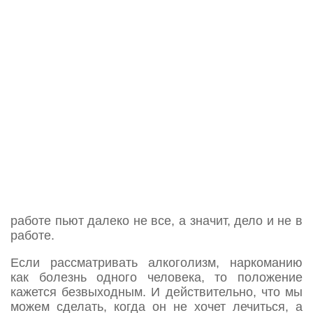
плохо лечат; друзья, которые наливают, или
неспокойная работа? Но такая позиция вам
ничего не даст. Государство изменить вы не
сможете. Врачи имеют одинаковую подготовку и
в работе используют единые стандарты, а
других, особенных врачей вы не найдете.
Благодаря огромной практике российские
наркологи лучшие в мире и могут делать то, что
врачам других стран и не снилось. Друзей мы
выбираем себе сами. И можем выбрать трезвых
или пьющих. А кроме того, друзья не имеют
такого влияния на человека, как семья, как жена
или мама. Влияние жены или мамы всегда
неизмеримо больше, чем влияние любого друга,
любой компании. Это даже нельзя сравнить. На
работе пьют далеко не все, а значит, дело и не в
работе.
Если рассматривать алкоголизм, наркоманию
как болезнь одного человека, то положение
кажется безвыходным. И действительно, что мы
можем сделать, когда он не хочет лечиться, а