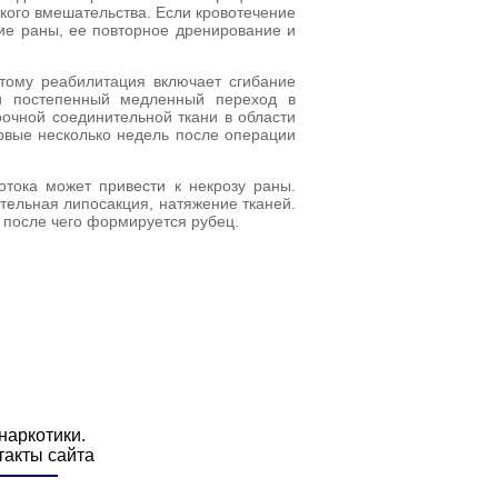
ского вмешательства. Если кровотечение
тие раны, ее повторное дренирование и
тому реабилитация включает сгибание
 и постепенный медленный переход в
очной соединительной ткани в области
ервые несколько недель после операции
отока может привести к некрозу раны.
тельная липосакция, натяжение тканей.
 после чего формируется рубец.
 наркотики.
такты сайта