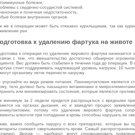
тоиммунные болезни;
облемы с сердечно-сосудистой системой;
ченочная и почечная недостаточность;
бые болезни внутренних органов.
к же в операции может быть отказано курильщикам, так как кур
живление ран.
одготовка к удалению фартука на животе
дготовка к операции по удалению жирового фартука начинается з
связи с тем, что вмешательство достаточно обширное огромное
циента. Вес должен быть стабилен в течении года до операции. В
ртука стоит поддерживать надлежащий уровень нагрузок. 10 тысяч
могут организму легче перенести нагрузку.
 упускайте из вида режим питания. Панникулэктомия является с
ому, тело должно быть насыщено витаминами и микроэлементами
транить или минимизировать состояния, которые являются против
к минимум за 2 недели придется распрощаться с вредными прив
ажется на органах дыхания, но и замедлит процесс заживлен
анникулэктомии, потому что удаление жирового фартука соп
ементы алкоголя при попадании в кровь способны нарушать ее св
кже, важно сообщить хирургу о всех препаратах, которые вы п
епараты снижают свертываемость крови. Самый распространенны
спирин). Другие — наоборот, могут спровоцировать появлен