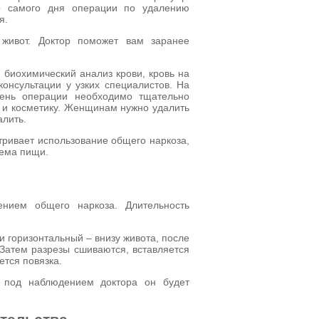
о самого дня операции по удалению
я.
живот. Доктор поможет вам заранее
 биохимический анализ крови, кровь на
онсультации у узких специалистов. На
день операции необходимо тщательно
ы и косметику. Женщинам нужно удалить
алить.
тривает использование общего наркоза,
иема пищи.
ением общего наркоза. Длительность
и горизонтальный – внизу живота, после
 Затем разрезы сшиваются, вставляется
ется повязка.
е под наблюдением доктора он будет