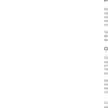
Р
По
пр
пр
па
по
Од
фи
за
О
С
уд
оп
Та
ка
Це
гн
за
ст
Ге
не