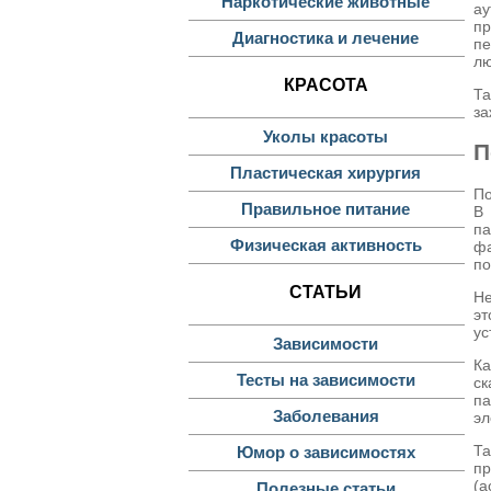
Наркотические животные
ау
пр
Диагностика и лечение
пе
лю
КРАСОТА
Та
за
Уколы красоты
П
Пластическая хирургия
По
Правильное питание
В 
па
Физическая активность
фа
по
СТАТЬИ
Не
эт
ус
Зависимости
Ка
Тесты на зависимости
ск
п
Заболевания
эл
Та
Юмор о зависимостях
пр
(а
Полезные статьи