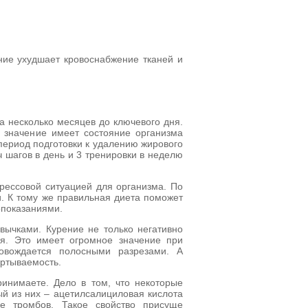
ение ухудшает кровоснабжение тканей и
а несколько месяцев до ключевого дня.
 значение имеет состояние организма
 период подготовки к удалению жирового
 шагов в день и 3 тренировки в неделю
трессовой ситуацией для организма. По
. К тому же правильная диета поможет
опоказаниями.
ычками. Курение не только негативно
ия. Это имеет огромное значение при
ровождается полосными разрезами. А
ертываемость.
ринимаете. Дело в том, что некоторые
й из них – ацетилсалициловая кислота
ие тромбов. Такое свойство присуще