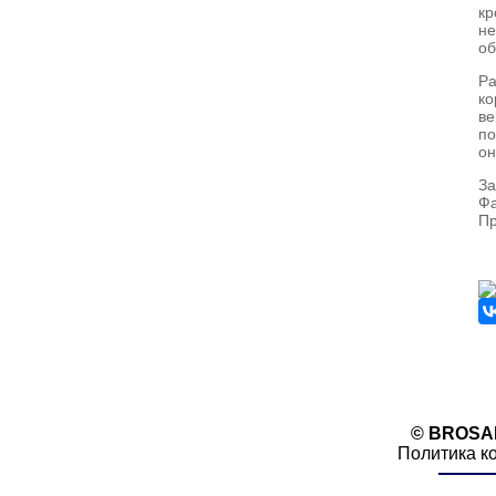
кр
не
об
Ра
к
ве
по
он
За
Фа
Пр
© BROSA
Политика к