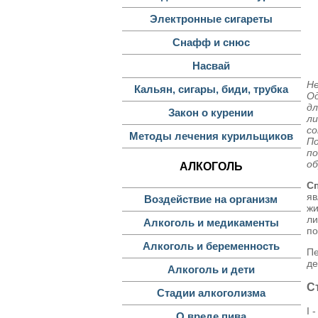
Электронные сигареты
Снафф и снюс
Насвай
Не
Кальян, сигары, биди, трубка
Од
д
Закон о курении
л
с
Методы лечения курильщиков
По
по
об
АЛКОГОЛЬ
С
яв
Воздействие на организм
ж
ли
Алкоголь и медикаменты
по
Алкоголь и беременность
Пе
де
Алкоголь и дети
С
Стадии алкоголизма
I 
О вреде пива