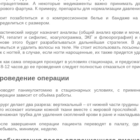
онтрацептивам. А некоторые медикаменты важно принимать д
рового фартука. К примеру, препараты для нормализации давлени
тоит позаботиться и о компрессионном белье и бандаже на 
ределиться с размером.
астический хирург назначит анализы (общий анализ крови и мочи,
Ч, гепатит и сифилис, коагулограмма, ЭКГ и флюорография) и к
нове этого будет разрабатываться дальнейшая стратегия. В 
мыться и удалить волосы на теле. Не стоит использовать лосьон
к с ногтей, в случае, если ногти нарощенные, их также придется уд
к как сама операция проходит в условиях стационара, и предусма
 8-12 часов до ее проведения следует полностью отказаться от пр
роведение операции
роводят паникулэктомию в стационарных условиях, с примен
ерации зависит от объёма работы.
рург делает два разреза: вертикальный – от нижней части грудины 
го иссекает излишки кожной ткани вместе с жировой прослойкой.
енажная трубка для удаления скоплений крови в ране и накладыва
осле завершения операции пациента переводят в палату, гд
ебывать, минимум, неделю.