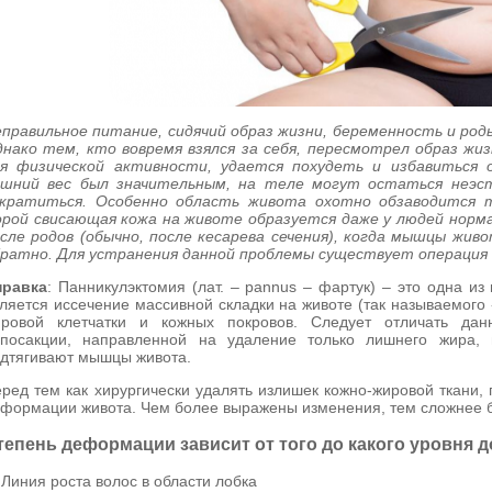
правильное питание, сидячий образ жизни, беременность и род
нако тем, кто вовремя взялся за себя, пересмотрел образ жиз
ля физической активности, удается похудеть и избавиться 
ишний вес был значительным, на теле могут остаться неэст
ократиться. Особенно область живота охотно обзаводится
рой свисающая кожа на животе образуется даже у людей норма
сле родов (обычно, после кесарева сечения), когда мышцы жи
ратно. Для устранения данной проблемы существует операция 
правка
: Панникулэктомия (лат. – pannus – фартук) – это одна из
ляется иссечение массивной складки на животе (так называемого 
ировой клетчатки и кожных покровов. Следует отличать дан
посакции, направленной на удаление только лишнего жира, 
дтягивают мышцы живота.
ред тем как хирургически удалять излишек кожно-жировой ткани, 
формации живота. Чем более выражены изменения, тем сложнее б
тепень деформации зависит от того до какого уровня 
- Линия роста волос в области лобка