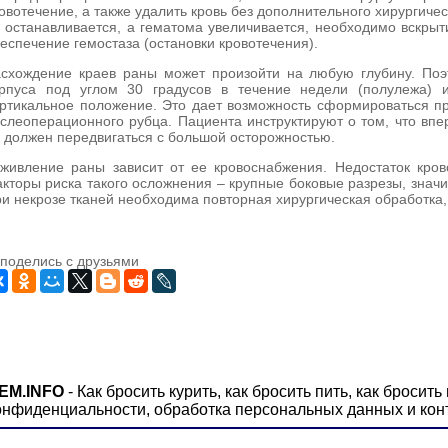
овотечение, а также удалить кровь без дополнительного хирургиче
 останавливается, а гематома увеличивается, необходимо вскры
еспечение гемостаза (остановки кровотечения).
схождение краев раны может произойти на любую глубину. Поэ
орпуса под углом 30 градусов в течение недели (полулежа)
ртикальное положение. Это дает возможность сформироваться пр
слеоперационного рубца. Пациента инструктируют о том, что вп
 должен передвигаться с большой осторожностью.
живление раны зависит от ее кровоснабжения. Недостаток кров
кторы риска такого осложнения – крупные боковые разрезы, значи
и некрозе тканей необходима повторная хирургическая обработка,
EM.INFO
-
Как бросить курить, как бросить пить, как бросить
онфиденциальности, обработка персональных данных и кон