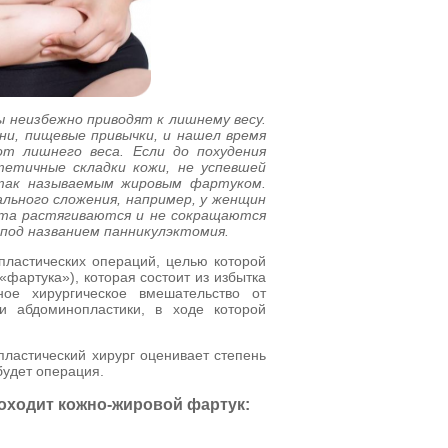
ы неизбежно приводят к лишнему весу.
ни, пищевые привычки, и нашел время
от лишнего веса. Если до похудения
етичные складки кожи, не успевшей
 так называемым жировым фартуком.
льного сложения, например, у женщин
вота растягиваются и не сокращаются
под названием панникулэктомия.
 пластических операций, целью которой
«фартука»), которая состоит из избытка
ное хирургическое вмешательство от
и абдоминопластики, в ходе которой
пластический хирург оценивает степень
удет операция.
доходит кожно-жировой фартук: