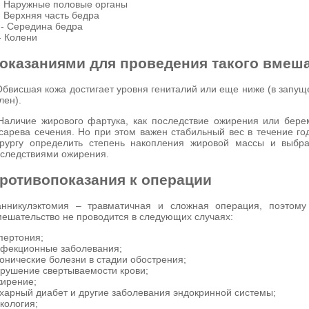
 - Наружные половые органы
I- Верхняя часть бедра
 - Середина бедра
- Колени
оказаниями для проведения такого вмеша
Обвисшая кожа достигает уровня гениталий или еще ниже (в запущ
лен).
Наличие жирового фартука, как последствие ожирения или бере
сарева сечения. Но при этом важен стабильный вес в течение г
рургу определить степень накопления жировой массы и выбра
следствиями ожирения.
ротивопоказания к операции
нникулэктомия – травматичная и сложная операция, поэтому 
ешательство не проводится в следующих случаях:
пертония;
фекционные заболевания;
онические болезни в стадии обострения;
рушение свертываемости крови;
ирение;
харный диабет и другие заболевания эндокринной системы;
кология;