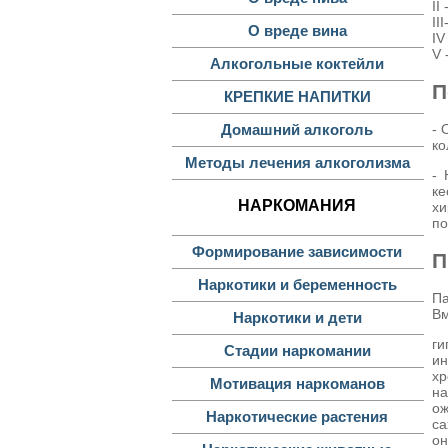
II
II
О вреде вина
IV
V 
Алкогольные коктейли
П
КРЕПКИЕ НАПИТКИ
Домашний алкоголь
- 
ко
Методы лечения алкоголизма
- 
ке
НАРКОМАНИЯ
хи
по
Формирование зависимости
П
Наркотики и беременность
Па
Вм
Наркотики и дети
ги
Стадии наркомании
ин
хр
Мотивация наркоманов
на
ож
Наркотические растения
са
он