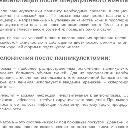
еабилитация после операционного вмеша
сле панникулэктомии пациенту необходимо провести в стацио
авило, на седьмой день. По показаниям врач может назначить 
оцедуры, направленные на улучшение качества кожи в проопери
нникулэктомии показано ношение компрессионного белья и огра
днимать тяжести весом более 4 кг, посещать баню и сауну.
но из важных условий полного восстановления организма после
зической активностью и соблюдение диетического режима питан
лог хорошей формы и подтянутого живота.
сложнения после панникулектомии:
еромы – наиболее распространенные осложнения панникулэкт
аления большого объема тканей. Для их профилактики необх
ерации, а после нее использовать компрессионный бандаж и в п
кже для лечения используется введение дренажей и склерози
тетеры.
ллюлит – кожная инфекция, чувствительная к антибиотикам. 
ойника – абсцесса – требует хирургического очищения. При выпо
носа в ее полость инфекции через иглу, поэтому такую процеду
ерильности.
матома – это скопление крови под брюшным лоскутом. Дренажи, 
 предотвращают ее возникновение, но позволяют хирургу вовре