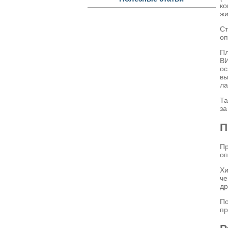
к
жи
С
оп
Пл
ВИ
ос
вы
ла
Та
за
П
П
оп
Хи
че
др
П
пр