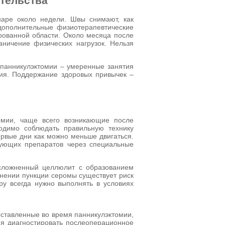
тельства
наре около недели. Швы снимают, как
дополнительные физиотерапевтические
рованной области. Около месяца после
ничение физических нагрузок. Нельзя
 панникулэктомии – умеренные занятия
ия. Поддержание здоровых привычек –
омии, чаще всего возникающие после
одимо соблюдать правильную технику
ервые дни как можно меньше двигаться.
рующих препаратов через специальные
Осложненный целлюлит с образованием
лнении пункции серомы существует риск
ру всегда нужно выполнять в условиях
оставленные во время панникулэктомии,
мя диагностировать послеоперационное