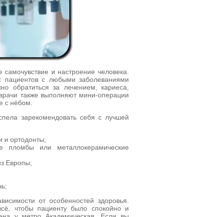
 самочувствие и настроение человека.
х пациентов с любыми заболеваниями
о обратиться за лечением, кариеса,
 врачи также выполняют мини-операции
е с нёбом.
успела зарекомендовать себя с лучшей
 и ортодонты;
е пломбы или металлокерамические
из Европы;
ь;
висимости от особенностей здоровья.
всё, чтобы пациенту было спокойно и
ена у метро Академическая. Если вы