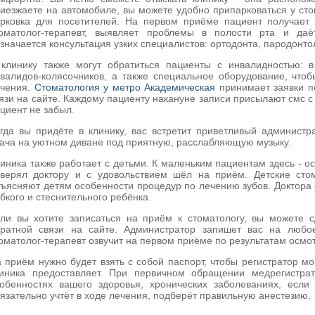
иезжаете на автомобиле, вы можете удобно припарковаться у ст
рковка для посетителей. На первом приёме пациент получает 
томатолог-терапевт, выявляет проблемы в полости рта и да
значается консультация узких специалистов: ортодонта, пародонтол
клинику также могут обратиться пациенты с инвалидностью: 
валидов-колясочников, а также специальное оборудование, что
ечения.
Стоматология у метро Академическая
принимает заявки п
язи на сайте. Каждому пациенту накануне записи присылают смс с
циент не забыл.
гда вы придёте в клинику, вас встретит приветливый админист
ача на уютном диване под приятную, расслабляющую музыку.
иника также работает с детьми. К маленьким пациентам здесь - 
верял доктору и с удовольствием шёл на приём. Детские сто
ъясняют детям особенности процедур по лечению зубов. Доктора 
бкого и стеснительного ребёнка.
ли вы хотите записаться на приём к стоматологу, вы можете 
ратной связи на сайте. Администратор запишет вас на любо
оматолог-терапевт озвучит на первом приёме по результатам осмо
 приём нужно будет взять с собой паспорт, чтобы регистратор мо
иника предоставляет. При первичном обращении медрегистрат
обенностях вашего здоровья, хронических заболеваниях, есл
язательно учтёт в ходе лечения, подберёт правильную анестезию.