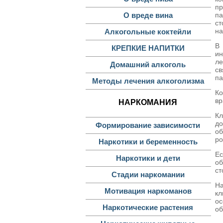
пр
па
О вреде вина
с
на
Алкогольные коктейли
В 
КРЕПКИЕ НАПИТКИ
ин
л
Домашний алкоголь
св
па
Методы лечения алкоголизма
Ко
вр
НАРКОМАНИЯ
Кл
до
Формирование зависимости
об
ро
Наркотики и беременность
Ес
Наркотики и дети
об
ст
Стадии наркомании
На
Мотивация наркоманов
кл
ос
Наркотические растения
об