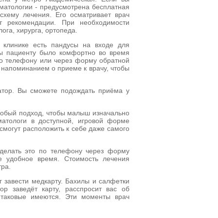
оматологии - предусмотрена бесплатная
схему лечения. Его осматривает врач
ёт рекомендации. При необходимости
ога, хирурга, ортопеда.
в клинике есть пандусы на входе для
бы пациенту было комфортно во время
о телефону или через форму обратной
 напоминанием о приеме к врачу, чтобы
ратор. Вы сможете подождать приёма у
особый подход, чтобы малыш изначально
матологи в доступной, игровой форме
смогут расположить к себе даже самого
сделать это по телефону через форму
е удобное время. Стоимость лечения
тра.
г завести медкарту. Бахилы и салфетки
ор заведёт карту, расспросит вас об
и таковые имеются. Эти моменты врач