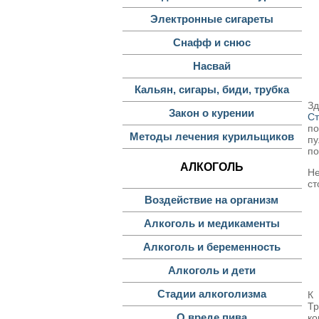
Электронные сигареты
Снафф и снюс
Насвай
Кальян, сигары, биди, трубка
Зд
Закон о курении
Ст
по
Методы лечения курильщиков
пу
по
АЛКОГОЛЬ
Не
ст
Воздействие на организм
Алкоголь и медикаменты
Алкоголь и беременность
Алкоголь и дети
Стадии алкоголизма
К 
Тр
О вреде пива
ко