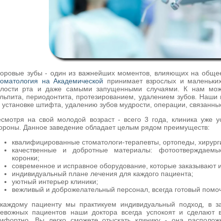
оровые зубы - один из важнейших моментов, влияющих на общее
оматология на Академической
принимает взрослых и маленьки
лости рта и даже самыми запущенными случаями. К нам можн
льпита, периодонтита, протезированием, удалением зубов. Наши
 установке штифта, удалению зубов мудрости, операции, связанны
смотря на свой молодой возраст - всего 3 года, клиника уже 
ороны. Данное заведение обладает целым рядом преимуществ:
квалифицированные стоматологи-терапевты, ортопеды, хирурги
качественные и добротные материалы: фотоотверждаемы
коронки;
современное и исправное оборудование, которые заказывают 
индивидуальный плане лечения для каждого пациента;
уютный интерьер клиники;
вежливый и доброжелательный персонал, всегда готовый помоч
каждому пациенту мы практикуем индивидуальный подход, в за
евожных пациентов наши доктора всегда успокоят и сделают 
мфортно. Вы легко сможете отыскать клинику - она располож