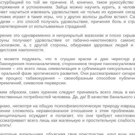
стурбацией по той же причине. И, конечно, такое рукосуйство
пряжения и успокоением. Зайца можно научить курить, а челов
жет научиться извлекать удовольствие не только из курения сига
ловек играет в такие игры, что у других волосы дыбом встают. С
дизм – это способ получать удовольствие, причиняя боль и ст
овлетворения от испытываемых страданий.
рение это одновременно и неприкрытый мазохизм и плохо скрыв
руны получают удовольствие от табачно-никотинового самоис
зохизмом, а, с другой стороны, обкуривая здоровых людей и
дистские наклонности.
ы можете подумать, что я сгущаю краски и даю чересчур р
бакокурения психоаналитиков, сторонников теории пансексуализма
рение – это всего лишь символизация и сублимация сексуальных в
 оральной фазе эротического развития. Они рассматривают сигаре
ам процесс табакокурения – своеобразным способом публичн
тремлений, символом перверсии.
ким образом, само курение следует принимать всего лишь в ка
тественных потребностей человека. Да, да! В качестве банального
нако, несмотря на общую психофизиологическую природу извращ
ении сложилось неравнозначное отношение к этим проблемам.
инципиально осуждает и полагает, что они требуют неотложн
ссматривают всего лишь как маленькую и простительную слабость
атить!
которые курильщики, объясняя свое пристрастие, идут еще да