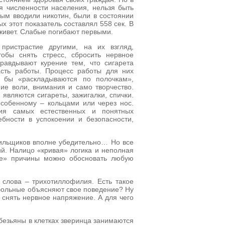
 численности населения, нельзя быть
рым вводили никотин, были в состоянии
ых этот показатель составлял 558 сек. В
ыживет. Слабые погибают первыми.
пристрастие другими, на их взгляд,
тобы снять стресс, сбросить нервное
равдывают курение тем, что сигарета
асть работы. Процесс работы для них
к бы «раскладываются по полочкам»,
ние воли, внимания и само творчество.
 являются сигареты, зажигалки, спички.
особенному – кольцами или через нос.
ия самых естественных и понятных
ебности в успокоении и безопасности,
рильщиков вполне убедительно… Но все
ий. Налицо «кривая» логика и неполная
кие» причины можно обосновать любую
 слова – трихотиллофилия. Есть такое
 больные объясняют свое поведение? Ну
 снять нервное напряжение. А для чего
Обезьяны в клетках зверинца занимаются