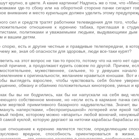
шут крупно, в цвете. А какие картинки! Надпись же о том, что «
ковками где-то сбоку или на оборотной стороне пачки сигарет го
кое внимание и место курильщик должен уделить этому предупреж
ого сил и средств тратят работники телевидения для того, что
ложительное отношение к курению табака, приглашая в студ
тистами, политиками и уважаемыми людьми, выдувающими дым п
м и вашим детям.
 спорю, есть и другие честные и правдивые телепередачи, в кото
чему же, зная об опасности для здоровья, люди все-таки курят?
ветить на этот вопрос не так-то просто, потому что на него нет од
ной причине, а продолжают курить совсем по другой. Причем, ес
мостоятельнее, мужественнее, сильнее, то у девушек начало 
ремлением к оригинальности, желанием нравиться юношам. Вот и п
обы выглядеть взрослее, чтобы чувствовать себя более уверен
ушению, обману и обаянию положительных киногероев, умных и кр
как бы вы ни бодрились, как бы ни напускали на себя вид чело
еющего собственное мнение, но «если есть в кармане пачка сига
али жертвой примитивного базарного надувательства. Значит, вы
мануть наперстками, «беспроигрышной» лотереей или яркой таба
мый тюфяк, которому можно «впарить» любой вонючий, ненужный 
й самой куклой, которую дергают за ниточки карабасы-барабасы из
ше отношение к курению является тестом, определяющим спосо
езусловно вредное, способность ориентироваться в жизни,
ушаемость – это хорошее качество в государстве, озабоченном со