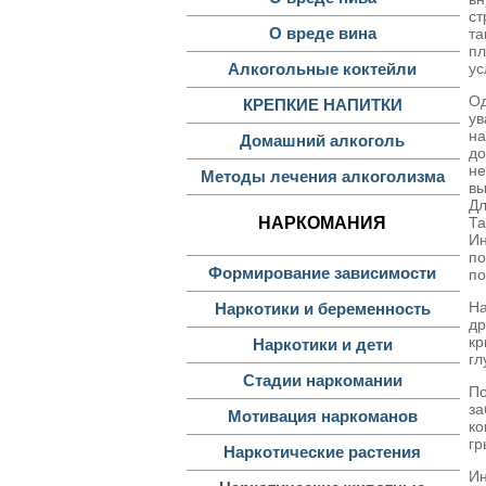
ст
О вреде вина
та
пл
ус
Алкогольные коктейли
Од
КРЕПКИЕ НАПИТКИ
ув
на
Домашний алкоголь
до
н
Методы лечения алкоголизма
вы
Дл
Та
НАРКОМАНИЯ
И
по
Формирование зависимости
по
На
Наркотики и беременность
др
кр
Наркотики и дети
гл
Стадии наркомании
По
за
Мотивация наркоманов
ко
гр
Наркотические растения
Ин