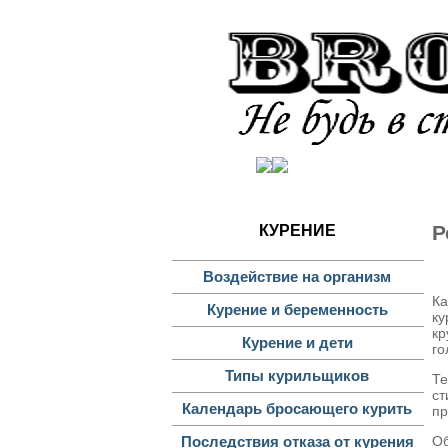
К
Р
КУРЕНИЕ
Воздействие на организм
Ка
Курение и беременность
ку
кр
Курение и дети
го
Типы курильщиков
Те
ст
Календарь бросающего курить
пр
Об
Последствия отказа от курения