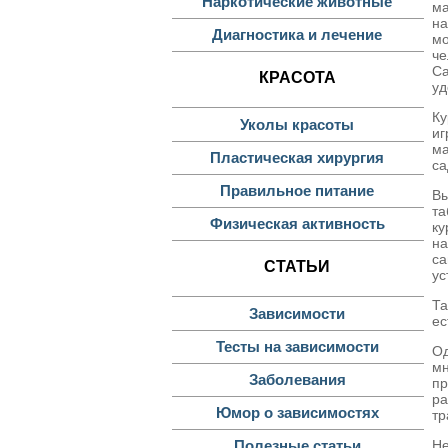
Наркотические животные
ма
на
Диагностика и лечение
мо
че
Са
КРАСОТА
уд
Ку
Уколы красоты
иг
ма
Пластическая хирургия
са
Правильное питание
В
та
Физическая активность
ку
на
с
СТАТЬИ
ус
Та
Зависимости
ес
Тесты на зависимости
Од
мн
Заболевания
пр
ра
Юмор о зависимостях
тр
Не
Полезные статьи