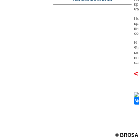
кр
чт
По
кр
вн
со
В
Фр
мо
вн
са
<
© BROSA