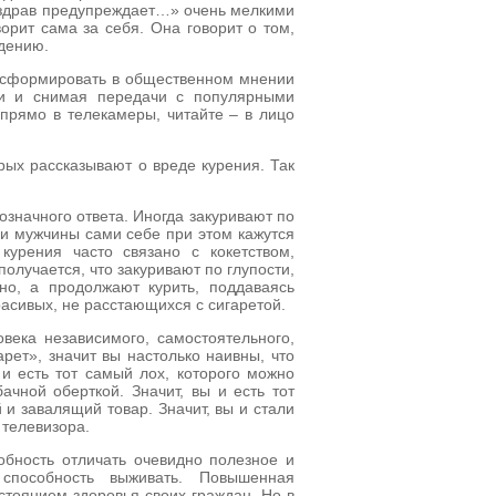
Минздрав предупреждает…» очень мелкими
ворит сама за себя. Она говорит о том,
дению.
бы сформировать в общественном мнении
ии и снимая передачи с популярными
рямо в телекамеры, читайте – в лицо
рых рассказывают о вреде курения. Так
нозначного ответа. Иногда закуривают по
ли мужчины сами себе при этом кажутся
курения часто связано с кокетством,
олучается, что закуривают по глупости,
но, а продолжают курить, поддаваясь
асивых, не расстающихся с сигаретой.
века независимого, самостоятельного,
рет», значит вы настолько наивны, что
 и есть тот самый лох, которого можно
чной оберткой. Значит, вы и есть тот
и завалящий товар. Значит, вы и стали
 телевизора.
бность отличать очевидно полезное и
 способность выживать. Повышенная
стоянием здоровья своих граждан. Но в