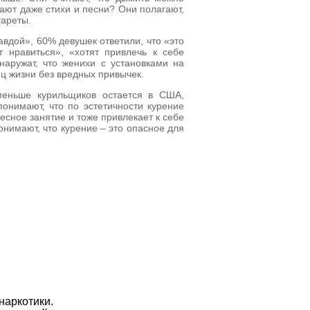
щают даже стихи и песни? Они полагают,
гареты.
вдой», 60% девушек ответили, что «это
ят нравиться», «хотят привлечь к себе
аружат, что женихи с установками на
ц жизни без вредных привычек.
меньше курильщиков остается в США,
онимают, что по эстетичности курение
есное занятие и тоже привлекает к себе
нимают, что курение – это опасное для
 наркотики.