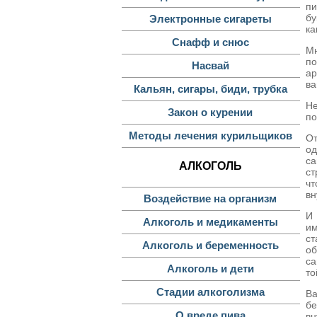
пи
бу
Электронные сигареты
ка
Снафф и снюс
Мн
по
Насвай
ар
ва
Кальян, сигары, биди, трубка
Не
Закон о курении
по
Методы лечения курильщиков
От
од
са
АЛКОГОЛЬ
ст
чт
вн
Воздействие на организм
И 
Алкоголь и медикаменты
им
ст
Алкоголь и беременность
об
са
Алкоголь и дети
то
Стадии алкоголизма
Ва
б
О вреде пива
вн