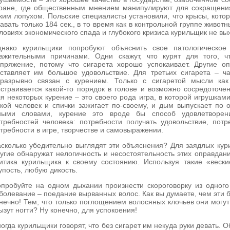
ране, где общественным мнением манипулируют для сокращения
ким лопухом. Польские специалисты установили, что крысы, кото
авать только 184 сек., в то время как в контрольной группе животн
ловиях экономического спада и глубокого кризиса курильщик не в
нако курильщики попробуют объяснить свое патологическое 
ажительными причинами. Одни скажут, что курят для того, ч
пряжение, потому что сигарета хорошо успокаивает. Другие оп
ставляет им большое удовольствие. Для третьих сигарета – ч
еразрывно связан с курением. Только с сигаретой мысли ка
страивается какой-то порядок в голове и возможно сосредоточе
я некоторых курение – это своего рода игра, в которой игрушками
кой человек и спички зажигает по-своему, и дым выпускает по 
ными словами, курение это вроде бы способ удовлетворен
требностей человека: потребности получать удовольствие, потр
требности в игре, творчестве и самовыражении.
сколько убедительно выглядят эти объяснения? Для заядлых ку
угие обнаружат нелогичность и несостоятельность этих оправдан
итика курильщика к своему состоянию. Используя такие «вес
упость, любую дикость.
пробуйте на одном дыхании произнести скороговорку из одного
болевание – поедание вырванных волос. Как вы думаете, чем эти
нечно! Тем, что только поглощением волосяных клочьев они могут
ызут ногти? Ну конечно, для успокоения!
огда курильщики говорят, что без сигарет им некуда руки девать. 