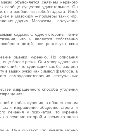
 макак объясняется снятием нервного
ек вообще существо удивительное. Он
рет, но вообще из любой гадости. Иной
адизм и мазохизм – примеры таких игр.
радания другим. Мазохизм – получение
аемый садизм. С одной стороны, такие
тязания, что и является собственно
 особенно детей, они реализуют свои
езкие оценки курению. Но описания
, еще более резки. Они утверждают, что
лечений, что курильщик как бы застрял
ту в ваших руках как символ фаллоса, а
ого самоудовлетворения сексуальных
честве извращенного способа утоления
 извращения!
ений и табакокурения, в общественном
 Если извращения общество строго и
ого лечения у психиатра, то курение
, на лечение которой и время-то жалко
льше. Они считают, что дымить можно