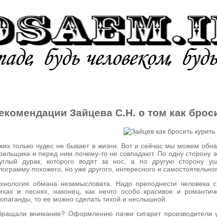
УРЕНИЕ
АЛКОГОЛЬ
НАРКОТ
екомендации Зайцева С.Н. о том как броси
ких только чудес не бывает в жизни. Вот и сейчас мы можем обна
рильщика и перед ним почему-то не совпадают. По одну сторону 
углый дурак, которого водят за нос, а по другую сторону 
лограмму похожего, но уже другого, интересного и самостоятельног
хнология обмана незамысловата. Надо преподнести человека с 
ихах и песнях, наконец, как нечто особо красивое и романтич
опаганды, то ее можно сделать тихой и неслышной.
ращали внимание? Оформлению пачки сигарет производители у