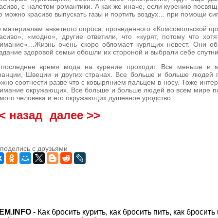
асиво, с налетом романтики. А как же иначе, если курению посвя
о можно красиво выпускать газы и портить воздух… при помощи си
 материалам анкетного опроса, проведенного «Комсомольской пра
асиво», «модно», другие ответили, что «курят, потому что хот
имание»…Жизнь очень скоро обломает курящих невест. Они обн
здание здоровой семьи обошли их стороной и выбрали себе спутни
 последнее время мода на курение проходит. Все меньше и 
анции, Швеции и других странах. Все больше и больше людей п
жно соотнести разве что с ковырянием пальцем в носу. Тоже интер
имание окружающих. Все больше и больше людей во всем мире по
мого человека и его окружающих душевное уродство.
< назад
далее >>
EM.INFO
-
Как бросить курить, как бросить пить, как бросить