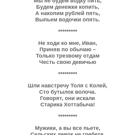
Мы не будем водку пить,
Будем денежки копить,
А накопим рублей пять,
Выпьем водочки опять.
*********
Не ходи ко мне, Иван,
Приняв по обычаю –
Только трезвому отдам
Честь свою девичью
*********
Шли навстречу Толя с Колей,
Сто бутылок волоча.
Говорят, они искали
Старика Хоттабыча!
*********
Мужики, а вы все пьете,
Сельских девок не гребете,