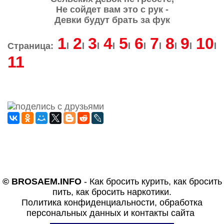
Не сойдет вам это с рук -
Девки будут брать за фук
1
2
3
4
5
6
7
8
9
10
Страница:
l
l
l
l
l
l
l
l
l
l
11
© BROSAEM.INFO
-
Как бросить курить, как бросить
пить, как бросить наркотики.
Политика конфиденциальности, обработка
персональных данных и контакты сайта