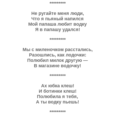
*********
Не ругайте меня люди,
Что я пьяный напился
Мой папаша любит водку
Я в папашу удался!
*********
Мы с миленочком расстались,
Разошлись, как лодочки:
Полюбил милок другую —
В магазине водочку!
*********
Ах юбка клеш!
И ботинки клеш!
Полюбила я тебя,
А ты водку пьешь!
*********