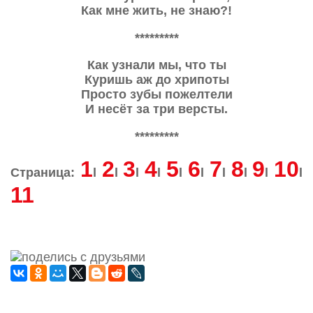
Как мне жить, не знаю?!
*********
Как узнали мы, что ты
Куришь аж до хрипоты
Просто зубы пожелтели
И несёт за три версты.
*********
1
2
3
4
5
6
7
8
9
10
Страница:
l
l
l
l
l
l
l
l
l
l
11