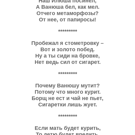
Наш Илюша посинел,
А Ванюша бел, как мел.
Отчего метаморфозы?
От нее, от папиросы!
*********
Пробежал я стометровку –
Вот и золото побед.
Ну а ты сиди на бровке,
Нет ведь сил от сигарет.
*********
Почему Ванюшу мутит?
Потому что много курит.
Борщ не ест и чай не пьет,
Сигаретки лишь жует.
*********
Если мать будет курить,
То детю будет вредить.